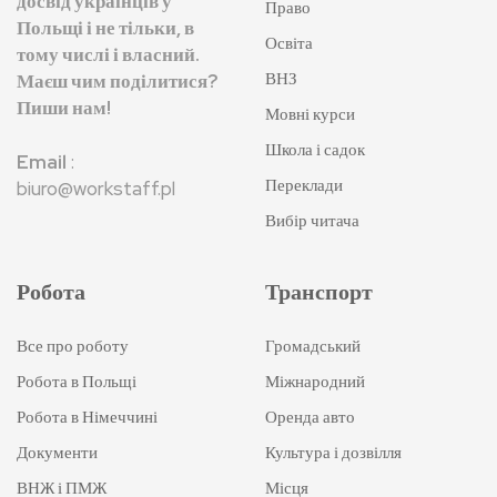
досвід українців у
Право
Польщі і не тільки, в
Освіта
тому числі і власний.
ВНЗ
Маєш чим поділитися?
Пиши нам!
Мовні курси
Школа і садок
Email
:
Переклади
biuro@workstaff.pl
Вибір читача
Робота
Транспорт
Все про роботу
Громадський
Робота в Польщі
Міжнародний
Робота в Німеччині
Оренда авто
Документи
Культура і дозвілля
ВНЖ і ПМЖ
Місця