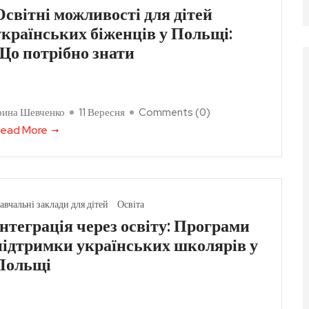
Освітні можливості для дітей
українських біженців у Польщі:
Що потрібно знати
рина Шевченко
11 Вересня
Comments (
0
)
ead More
авчальні заклади для дітей
Освіта
Інтеграція через освіту: Програми
підтримки українських школярів у
Польщі