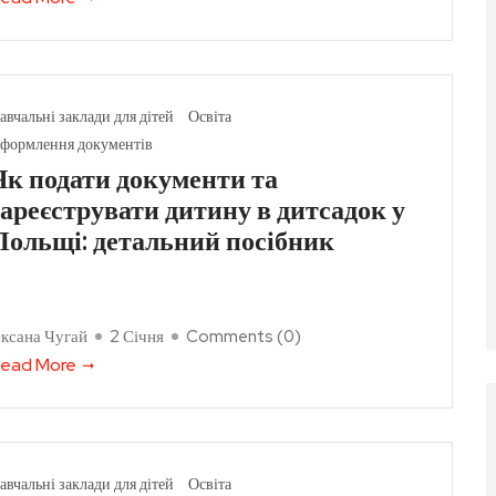
авчальні заклади для дітей
Освіта
формлення документів
Як подати документи та
зареєструвати дитину в дитсадок у
Польщі: детальний посібник
ксана Чугай
2 Січня
Comments (
0
)
ead More
авчальні заклади для дітей
Освіта