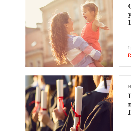
І
R
Н