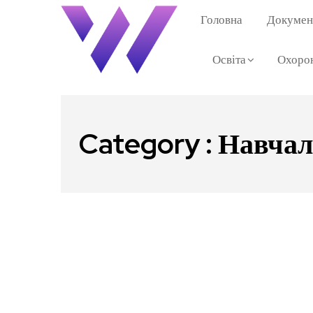
Головна
Документ
Освіта
Охорон
Category : Навчал