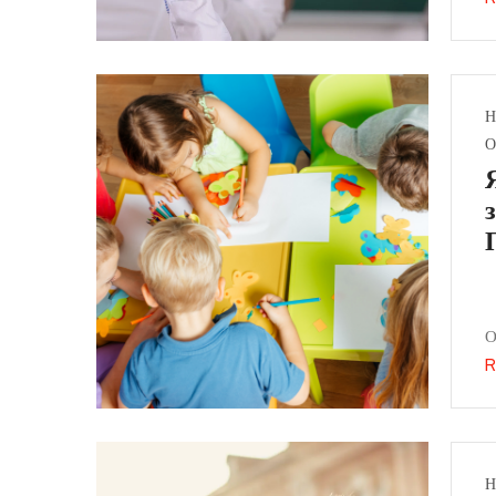
Н
О
О
R
Н