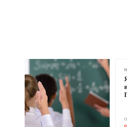
Н
О
R