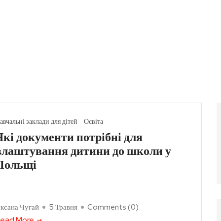
авчальні заклади для дітей
Освіта
Які документи потрібні для
влаштування дитини до школи у
Польщі
ксана Чугай
5 Травня
Comments (
0
)
ead More