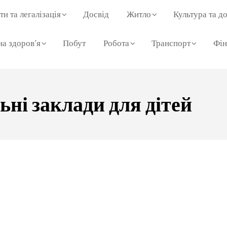
и та легалізація
Досвід
Житло
Культура та до
а здоров’я
Побут
Робота
Транспорт
Фін
ьні заклади для дітей