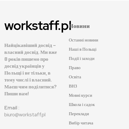
workstaff.pl
Новини
Останні новини
Найцікавіший досвід –
Наші в Польщі
власний досвід. Ми вже
Події і заходи
8 років пишемо про
досвід українців у
Право
Польщі і не тільки, в
Освіта
тому числі і власний.
ВНЗ
Маєш чим поділитися?
Пиши нам!
Мовні курси
Школа і садок
Email
:
Переклади
biuro@workstaff.pl
Вибір читача