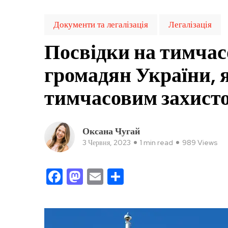
Документи та легалізація
Легалізація
Посвідки на тимча
громадян України, я
тимчасовим захист
Оксана Чугай
3 Червня, 2023
1 min read
989 Views
Facebook
Mastodon
Email
Поділитися