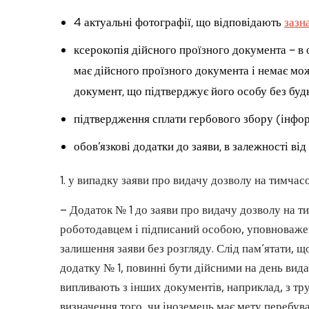
4 актуальні фотографії, що відповідають
зазн
ксерокопія дійсного проїзного документа – в
має дійсного проїзного документа і немає мо
документ, що підтверджує його особу без буд
підтвердження сплати гербового збору (інфор
обов’язкові додатки до заяви, в залежності ві
1. у випадку заяви про видачу дозволу на тимчас
– Додаток № 1 до заяви про видачу дозволу на 
роботодавцем і підписаний особою, уповноваже
залишення заяви без розгляду. Слід пам’ятати, 
додатку № 1, повинні бути дійсними на день вида
випливають з інших документів, наприклад, з тр
визначення того, чи іноземець має мету перебува