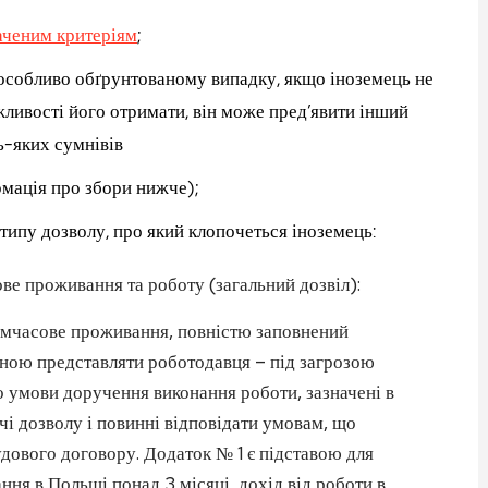
аченим критеріям
;
 особливо обґрунтованому випадку, якщо іноземець не
жливості його отримати, він може пред’явити інший
ь-яких сумнівів
мація про збори нижче);
д типу дозволу, про який клопочеться іноземець:
ове проживання та роботу (загальний дозвіл):
тимчасове проживання, повністю заповнений
ною представляти роботодавця – під загрозою
що умови доручення виконання роботи, зазначені в
чі дозволу і повинні відповідати умовам, що
удового договору. Додаток № 1 є підставою для
ння в Польщі понад 3 місяці, дохід від роботи в