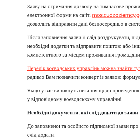
Заяву на отримання дозволу на тимчасове прож
електронної форми на сайті
mos.cudzoziemcy.go
дозволить відправити дані безпосередньо в сист
Після заповнення заяви її слід роздрукувати, під
необхідні додатки та відправити поштою або ін
компетентного за місцем проживання громадяни
Перелік воєводських управлінь можна знайти ту
радимо Вам позначити конверт із заявою форм
Якщо у вас виникнуть питання щодо проведення п
у відповідному воєводському управлінні.
Необхідні документи, які слід додати до заяви
До заповненої та особисто підписаної заяви про
слід додати: