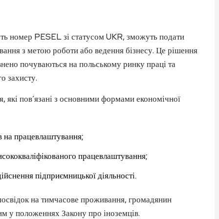
ають номер PESEL зі статусом UKR, зможуть подати
вання з метою роботи або ведення бізнесу. Це рішення
евнено почуваються на польському ринку праці та
о захисту.
я, які пов’язані з основними формами економічної
в на працевлаштування;
исококваліфікованого працевлаштування;
ійснення підприємницької діяльності.
посвідок на тимчасове проживання, громадянин
им у положеннях Закону про іноземців.