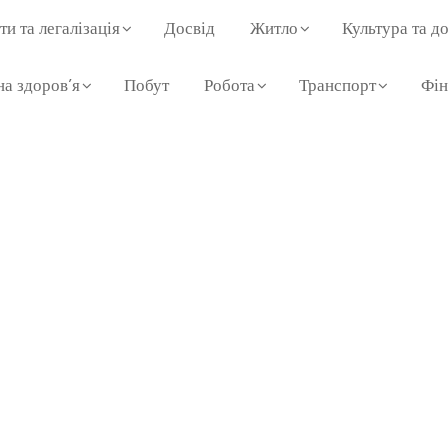
и та легалізація
Досвід
Житло
Культура та до
а здоров’я
Побут
Робота
Транспорт
Фін