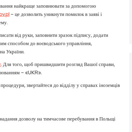
ивання найкраще заповнювати за допомогою
v.pl
– це дозволить уникнути помилок в заяві і
ему.
писати від руки, заповнити зразок підпису, додати
шим способом до воєводського управління,
на України.
т
. Для того, щоб пришвидшити розгляд Вашої справи,
улюванням – «UKR».
роцедури, звертайтеся до відділу у справах іноземців
 надання дозволу на тимчасове перебування в Польщі