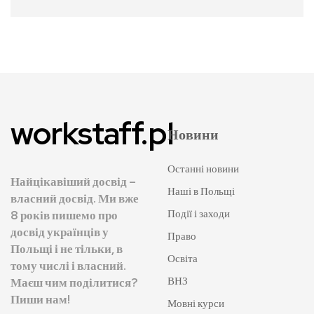
workstaff.pl
Новини
Останні новини
Найцікавіший досвід –
Наші в Польщі
власний досвід. Ми вже
Події і заходи
8 років пишемо про
досвід українців у
Право
Польщі і не тільки, в
Освіта
тому числі і власний.
ВНЗ
Маєш чим поділитися?
Пиши нам!
Мовні курси