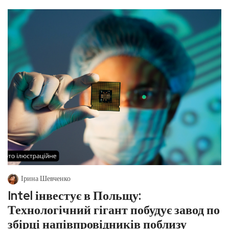
Ірина Шевченко
Intel інвестує в Польщу:
Технологічний гігант побудує завод по
збірці напівпровідників поблизу