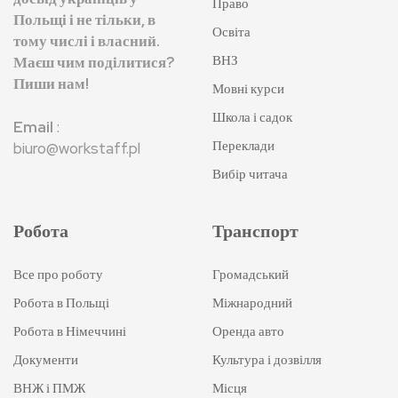
Право
Польщі і не тільки, в
Освіта
тому числі і власний.
ВНЗ
Маєш чим поділитися?
Пиши нам!
Мовні курси
Школа і садок
Email
:
Переклади
biuro@workstaff.pl
Вибір читача
Робота
Транспорт
Все про роботу
Громадський
Робота в Польщі
Міжнародний
Робота в Німеччині
Оренда авто
Документи
Культура і дозвілля
ВНЖ і ПМЖ
Місця