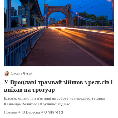
Оксана Чугай
У Вроцлаві трамвай зійшов з рельсів і
виїхав на тротуар
Близько опівночі із п’ятниці на суботу на перехресті вулиць
Казимира Великого і Крупнічої під час
Новини
13 Вересня
0 min read