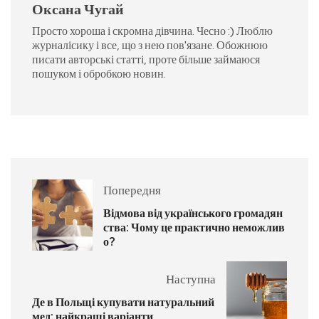
Оксана Чугай
Просто хороша і скромна дівчина. Чесно :) Люблю
журналісику і все, що з нею пов'язане. Обожнюю
писати авторські статті, проте більше займаюся
пошуком і обробкою новин.
Попередня
Відмова від українського громадян
ства: Чому це практично неможлив
о?
Наступна
Де в Польщі купувати натуральний
мед: найкращі варіанти