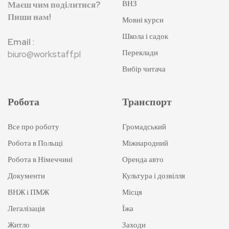
ВНЗ
Маєш чим поділитися?
Пиши нам!
Мовні курси
Школа і садок
Email
:
Переклади
biuro@workstaff.pl
Вибір читача
Робота
Транспорт
Все про роботу
Громадський
Робота в Польщі
Міжнародний
Робота в Німеччині
Оренда авто
Документи
Культура і дозвілля
ВНЖ і ПМЖ
Місця
Легалізація
Їжа
Житло
Заходи