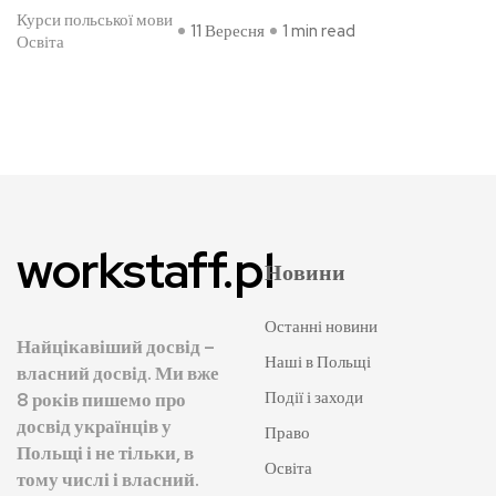
Курси польської мови
11 Вересня
1 min read
Освіта
workstaff.pl
Новини
Останні новини
Найцікавіший досвід –
Наші в Польщі
власний досвід. Ми вже
Події і заходи
8 років пишемо про
досвід українців у
Право
Польщі і не тільки, в
Освіта
тому числі і власний.