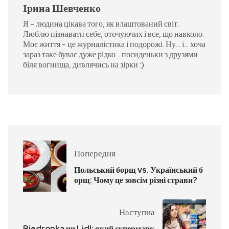
Ірина Шевченко
Я - людина цікава того, як влаштований світ.
Люблю пізнавати себе, оточуючих і все, що навколо.
Моє життя - це журналістика і подорожі. Ну... і... хоча
зараз таке буває дуже рідко... посиденьки з друзями
біля вогнища, дивлячись на зірки :)
Попередня
Польський борщ vs. Український б
орщ: Чому це зовсім різні страви?
Наступна
Biedronka чи Lidl: який супермарк