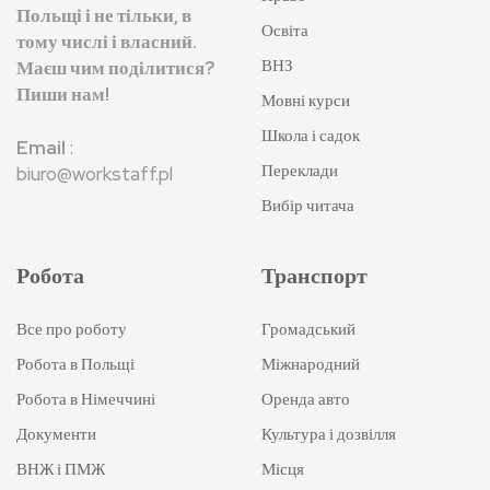
Польщі і не тільки, в
Освіта
тому числі і власний.
ВНЗ
Маєш чим поділитися?
Пиши нам!
Мовні курси
Школа і садок
Email
:
Переклади
biuro@workstaff.pl
Вибір читача
Робота
Транспорт
Все про роботу
Громадський
Робота в Польщі
Міжнародний
Робота в Німеччині
Оренда авто
Документи
Культура і дозвілля
ВНЖ і ПМЖ
Місця